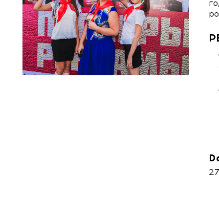
го
ро
Р
D
27